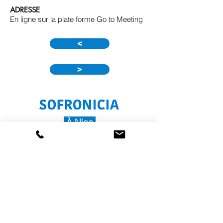
ADRESSE
En ligne sur la plate forme Go to Meeting
<
>
À Nice
40 boulevard Jean Ossola
06700 Saint-Laurent-du-Var
Afficher dans Google maps
Se former à Nice
En Corse