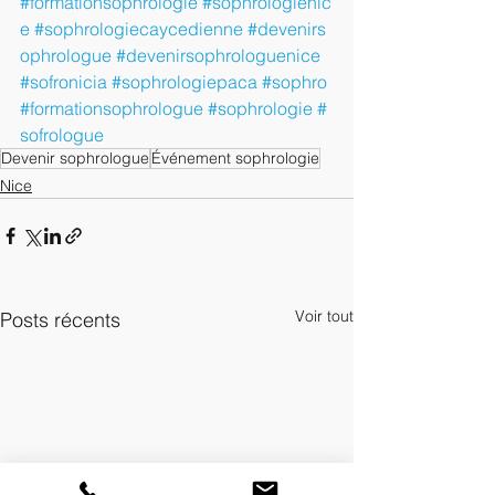
#formationsophrologie
#sophrologienic
e
#sophrologiecaycedienne
#devenirs
ophrologue
#devenirsophrologuenice
#sofronicia
#sophrologiepaca
#sophro
#formationsophrologue
#sophrologie
#
sofrologue
Devenir sophrologue
Événement sophrologie
Nice
Voir tout
Posts récents