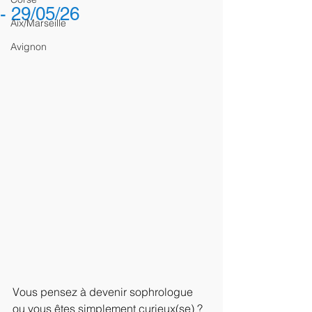
- 29/05/26
Aix/Marseille
Avignon
Vous pensez à devenir sophrologue 
ou vous êtes simplement curieux(se) ? 