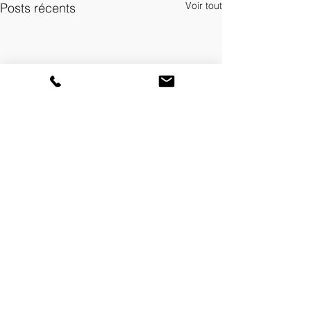
Voir tout
Posts récents
À Nice
40 boulevard Jean Ossola
06700 Saint-Laurent-du-Var