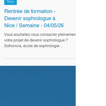
Nice
Rentrée de formation -
Devenir sophrologue à
Nice / Semaine - 04/05/26
Vous souhaitez vous consacrer pleinement à
votre projet de devenir sophrologue ?
Sofronicia, école de sophrologie
caycédienne à Nice, ouvre une nouvelle
session de formation en formule semaine —
idéale pour celles et ceux qui souhaitent
s’investir intensément dans leur
reconversion, sans empiéter sur leurs week-
ends. La prochaine rentrée aura lieu le lundi
4 mai 2026 dans nos locaux à Saint-Laurent-