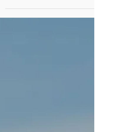
Sofronicia, école de sophrologie
caycédienne à Nice, ouvre une nouvelle
session de formation en formule week-end,
pensée pour celles et ceux qui veulent se
former à leur rythme, sans tout bouleverser.
La prochaine rentrée aura lieu le samedi 27
juin 2026 dans nos locaux à Saint-Laurent-
du-Var. 🎓 Plus de 125 sophrologues formés
en 10 ans. Une école reconnue, une
méthode éprouvée, des diplômés qu